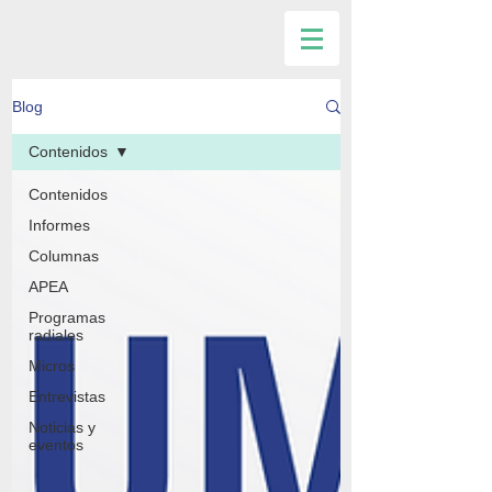
Blog
Contenidos
Contenidos
Informes
Columnas
APEA
Programas
radiales
Micros
Entrevistas
Noticias y
eventos