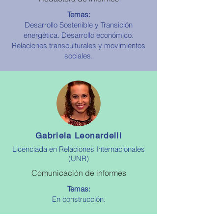
Temas:
Desarrollo Sostenible y Transición
energética. Desarrollo económico.
Relaciones transculturales y movimientos
sociales.
Gabriela Leonardelli
Licenciada en Relaciones Internacionales
(UNR)
Comunicación de informes
Temas:
En construcción.