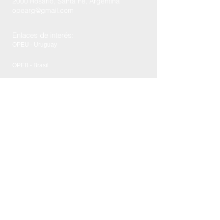
2000 Rosario, Santa Fe, Argentina
opearg@gmail.com
Enlaces de interés:
OPEU - Uruguay
OPEB - Brasil
OPEV - Venezuela
OPEP - Paraguay
FCPyRRII - UNR
Más
Contactanos