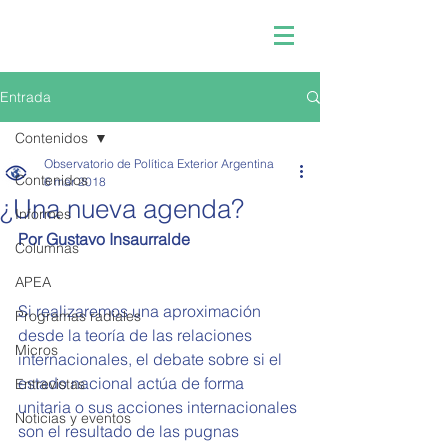
Entrada
Contenidos
Observatorio de Política Exterior Argentina
Contenidos
6 mar 2018
¿Una nueva agenda?
Informes
Por Gustavo Insaurralde
Columnas
APEA
Si realizaremos una aproximación 
Programas radiales
desde la teoría de las relaciones 
Micros
internacionales, el debate sobre si el 
estado nacional actúa de forma 
Entrevistas
unitaria o sus acciones internacionales 
Noticias y eventos
son el resultado de las pugnas 