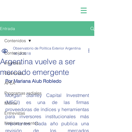
Entrada
Contenidos
Observatorio de Política Exterior Argentina
Contenidos
16 jul 2018
Argentina vuelve a ser
Informes
mercado emergente
Columnas
Por Mariana Aiub Robledo
APEA
Programas radiales
Morgan Stanley Capital Investment 
(MSCI) es una de las firmas 
Micros
proveedoras de índices y herramientas 
Entrevistas
para inversores institucionales más 
Noticias y eventos
importantes. Cada año publica una 
revisión de los mercados 