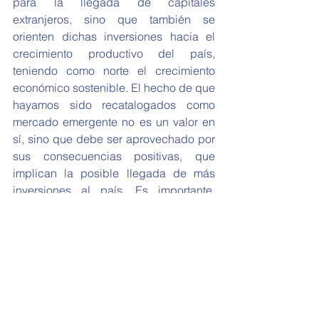
para la llegada de capitales 
extranjeros, sino que también se 
orienten dichas inversiones hacia el 
crecimiento productivo del país, 
teniendo como norte el crecimiento 
económico sostenible. El hecho de que 
hayamos sido recatalogados como 
mercado emergente no es un valor en 
sí, sino que debe ser aprovechado por 
sus consecuencias positivas, que 
implican la posible llegada de más 
inversiones al país. Es importante, 
entonces, poder beneficiarnos de esta 
nueva oportunidad para mejorar las 
capacidades locales, y promover la 
inserción de los actores nacionales en 
las cadenas globales de valor.
#columna
#texto
#rree