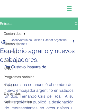
Entrada
Contenidos
Observatorio de Política Exterior Argentina
Contenidos
10 nov 2017
Equilibrio agrario y nuevos
Informes
embajadores.
Columnas
Por Gustavo Insaurralde
APEA
Programas radiales
Esta semana se anunció el nombre del 
Micros
nuevo embajador argentino en Estados 
Entrevistas
Unidos, Fernando Oris de Roa.  A su 
Noticias y eventos
vez, también se publicó la designación 
de representantes en otros países u 