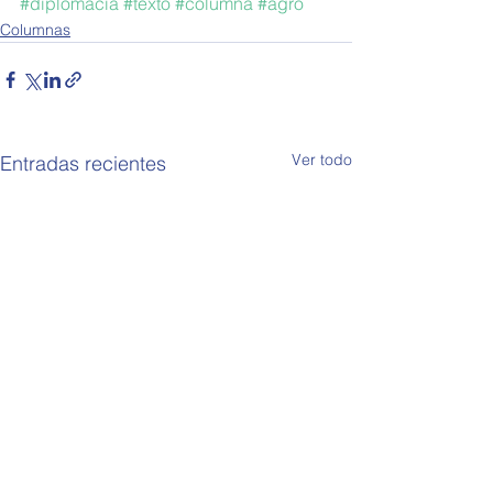
#diplomacia
#texto
#columna
#agro
Columnas
Ver todo
Entradas recientes