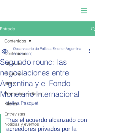
Entrada
Contenidos
Observatorio de Política Exterior Argentina
Contenidos
26 oct 2020
Segundo round: las
Informes
negociaciones entre
Columnas
Argentina y el Fondo
APEA
Monetario Internacional
Programas radiales
Melina Pasquet
Micros
Entrevistas
Tras el acuerdo alcanzado con 
Noticias y eventos
acreedores privados por la 