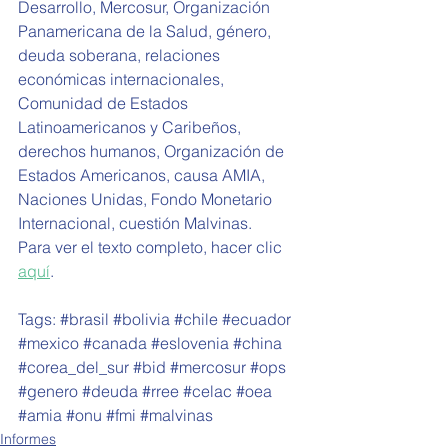
Desarrollo, Mercosur, Organización 
Panamericana de la Salud, género, 
deuda soberana, relaciones 
económicas internacionales, 
Comunidad de Estados 
Latinoamericanos y Caribeños, 
derechos humanos, Organización de 
Estados Americanos, causa AMIA, 
Naciones Unidas, Fondo Monetario 
Internacional, cuestión Malvinas.
Para ver el texto completo, hacer clic 
aquí
.
Tags: 
#brasil
#bolivia
#chile
#ecuador
#mexico
#canada
#eslovenia
#china
#corea_del_sur
#bid
#mercosur
#ops
#genero
#deuda
#rree
#celac
#oea
#amia
#onu
#fmi
#malvinas
Informes