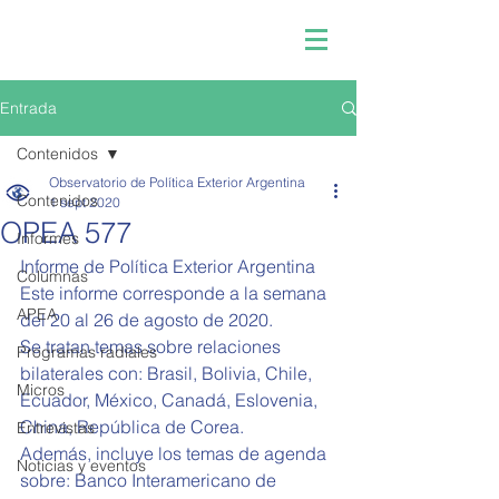
Entrada
Contenidos
Observatorio de Política Exterior Argentina
Contenidos
1 sept 2020
OPEA 577
Informes
Informe de Política Exterior Argentina  
Columnas
Este informe corresponde a la semana 
APEA
del 20 al 26 de agosto de 2020.   
Se tratan temas sobre relaciones 
Programas radiales
bilaterales con: Brasil, Bolivia, Chile, 
Micros
Ecuador, México, Canadá, Eslovenia, 
China, República de Corea.
Entrevistas
Además, incluye los temas de agenda 
Noticias y eventos
sobre: Banco Interamericano de 