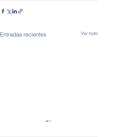
Ver todo
Entradas recientes
OPEA 794
OPEA 793