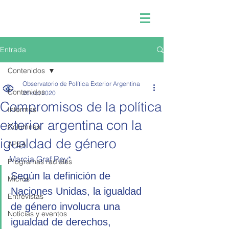
Entrada
Contenidos
Observatorio de Política Exterior Argentina
Contenidos
26 oct 2020
Compromisos de la política
Informes
exterior argentina con la
Columnas
igualdad de género
APEA
Marcia Graf Rey*
Programas radiales
Según la definición de 
Micros
Naciones Unidas, la igualdad 
Entrevistas
de género involucra una 
Noticias y eventos
igualdad de derechos, 