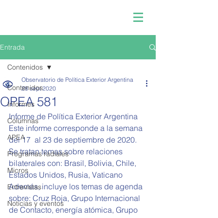
Entrada
Contenidos
Observatorio de Política Exterior Argentina
Contenidos
28 sept 2020
OPEA 581
Informes
Informe de Política Exterior Argentina  
Columnas
Este informe corresponde a la semana 
APEA
del 17  al 23 de septiembre de 2020.   
Se tratan temas sobre relaciones 
Programas radiales
bilaterales con: Brasil, Bolivia, Chile, 
Micros
Estados Unidos, Rusia, Vaticano
Además, incluye los temas de agenda 
Entrevistas
sobre: Cruz Roja, Grupo Internacional 
Noticias y eventos
de Contacto, energía atómica, Grupo 