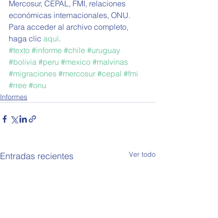
Mercosur, CEPAL, FMI, relaciones 
económicas internacionales, ONU.
Para acceder al archivo completo, 
haga clic 
aquí
. 
#texto
#informe
#chile
#uruguay
#bolivia
#peru
#mexico
#malvinas
#migraciones
#mercosur
#cepal
#fmi
#rree
#onu
Informes
Ver todo
Entradas recientes