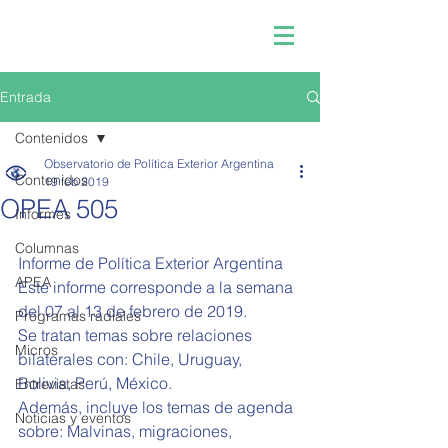
Entrada
Contenidos
Observatorio de Política Exterior Argentina
Contenidos
19 feb 2019
OPEA 505
Informes
Columnas
Informe de Política Exterior Argentina 
APEA
Este informe corresponde a la semana 
del 07 al 13 de febrero de 2019.
Programas radiales
Se tratan temas sobre relaciones 
Micros
bilaterales con: Chile, Uruguay, 
Bolivia, Perú, México.
Entrevistas
Además, incluye los temas de agenda 
Noticias y eventos
sobre: Malvinas, migraciones, 