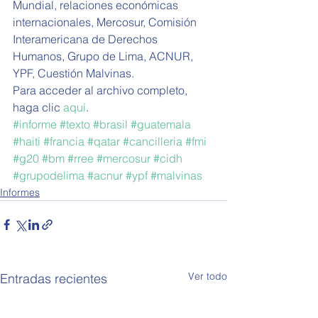
Mundial, relaciones económicas 
internacionales, Mercosur, Comisión 
Interamericana de Derechos 
Humanos, Grupo de Lima, ACNUR, 
YPF, Cuestión Malvinas.
Para acceder al archivo completo, 
haga clic 
aquí
.   
#informe
#texto
#brasil
#guatemala
#haiti
#francia
#qatar
#cancilleria
#fmi
#g20
#bm
#rree
#mercosur
#cidh
#grupodelima
#acnur
#ypf
#malvinas
Informes
Ver todo
Entradas recientes