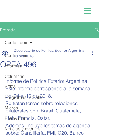
Entrada
Contenidos
Observatorio de Política Exterior Argentina
Contenidos
18 oct 2018
OPEA 496
Informes
Columnas
Informe de Política Exterior Argentina 
APEA
Este informe corresponde a la semana 
del 04 al 10 de 2018.
Programas radiales
Se tratan temas sobre relaciones 
Micros
bilaterales con: Brasil, Guatemala, 
Haiti, Francia, Qatar.
Entrevistas
Además, incluye los temas de agenda 
Noticias y eventos
sobre: Cancillería, FMI, G20, Banco 