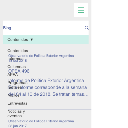
Blog
Contenidos
Contenidos
Observatorio de Política Exterior Argentina
Informes
18 oct 2018
Columnas
OPEA 496
APEA
Informe de Política Exterior Argentina
Programas
Este informe corresponde a la semana
radiales
del 04 al 10 de 2018. Se tratan temas
Micros
sobre relaciones...
Entrevistas
Noticias y
eventos
Observatorio de Política Exterior Argentina
28 jun 2017