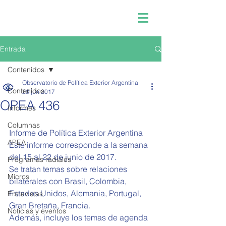
Entrada
Contenidos
Observatorio de Política Exterior Argentina
Contenidos
28 jun 2017
OPEA 436
Informes
Columnas
Informe de Política Exterior Argentina 
APEA
Este informe corresponde a la semana 
del 15 al 22 de junio de 2017.
Programas radiales
Se tratan temas sobre relaciones 
Micros
bilaterales con Brasil, Colombia, 
Estados Unidos, Alemania, Portugal, 
Entrevistas
Gran Bretaña, Francia.
Noticias y eventos
Además, incluye los temas de agenda 