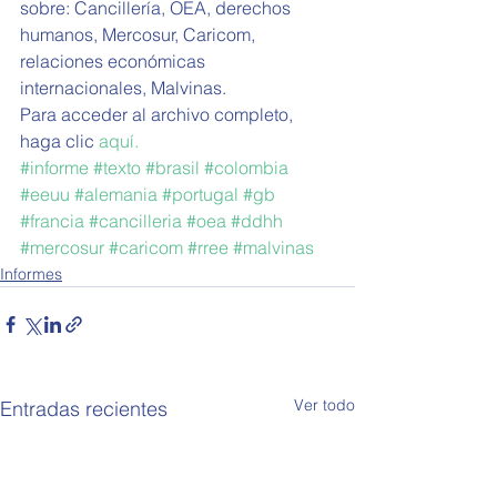
sobre: Cancillería, OEA, derechos 
humanos, Mercosur, Caricom, 
relaciones económicas 
internacionales, Malvinas.
Para acceder al archivo completo, 
haga clic 
aquí. 
#informe
#texto
#brasil
#colombia
#eeuu
#alemania
#portugal
#gb
#francia
#cancilleria
#oea
#ddhh
#mercosur
#caricom
#rree
#malvinas
Informes
Ver todo
Entradas recientes