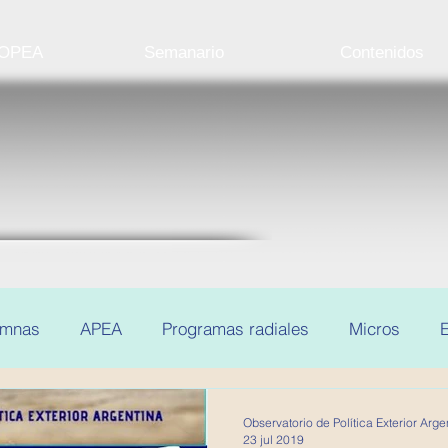
 OPEA
Semanario
Contenidos
umnas
APEA
Programas radiales
Micros
E
Observatorio de Política Exterior Arge
23 jul 2019