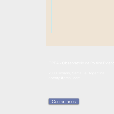
OPEA - Observatorio de Política Exteri
2000 Rosario, Santa Fe, Argentina
opearg@gmail.com
Contactanos