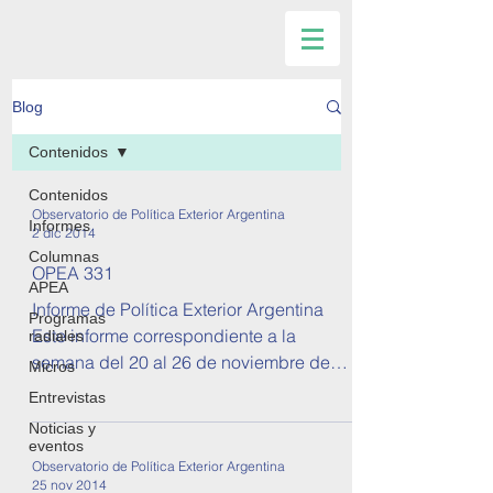
Blog
Contenidos
Contenidos
Observatorio de Política Exterior Argentina
Informes
2 dic 2014
Columnas
OPEA 331
APEA
Informe de Política Exterior Argentina
Programas
Este informe correspondiente a la
radiales
semana del 20 al 26 de noviembre de
Micros
2014. Se tratan temas sobre...
Entrevistas
Noticias y
eventos
Observatorio de Política Exterior Argentina
25 nov 2014