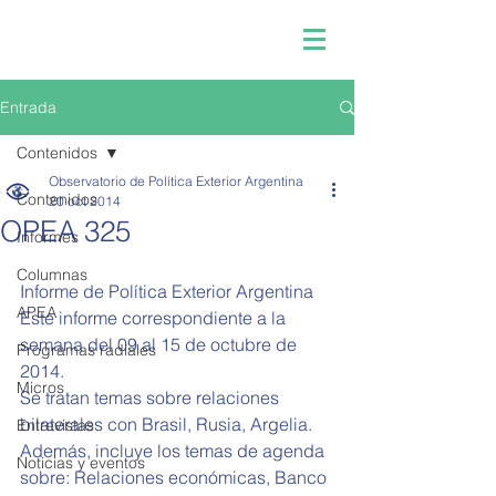
Entrada
Contenidos
Observatorio de Política Exterior Argentina
Contenidos
20 oct 2014
OPEA 325
Informes
Columnas
Informe de Política Exterior Argentina  
APEA
Este informe correspondiente a la 
semana del 09 al 15 de octubre de 
Programas radiales
2014. 
Micros
Se tratan temas sobre relaciones 
bilaterales con Brasil, Rusia, Argelia. 
Entrevistas
Además, incluye los temas de agenda 
Noticias y eventos
sobre: Relaciones económicas, Banco 