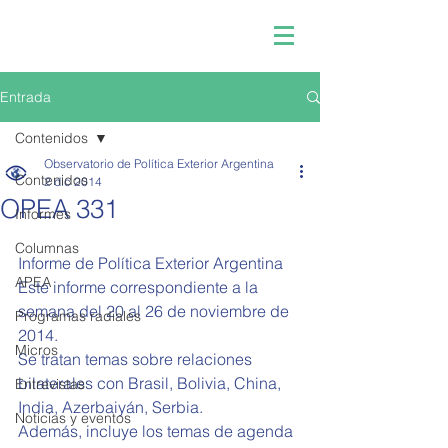
Entrada
Contenidos
Observatorio de Política Exterior Argentina
Contenidos
2 dic 2014
OPEA 331
Informes
Columnas
Informe de Política Exterior Argentina  
APEA
Este informe correspondiente a la 
semana del 20 al 26 de noviembre de 
Programas radiales
2014. 
Micros
Se tratan temas sobre relaciones 
bilaterales con Brasil, Bolivia, China, 
Entrevistas
India, Azerbaiyán, Serbia. 
Noticias y eventos
Además, incluye los temas de agenda 