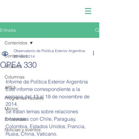
Entrada
Contenidos
Observatorio de Política Exterior Argentina
Contenidos
25 nov 2014
OPEA 330
Informes
Columnas
Informe de Política Exterior Argentina  
APEA
Este informe correspondiente a la 
semana del 13 al 19 de noviembre de 
Programas radiales
2014. 
Micros
Se tratan temas sobre relaciones 
bilaterales con Chile, Paraguay, 
Entrevistas
Colombia, Estados Unidos, Francia, 
Noticias y eventos
Rusia, China, Vaticano. 