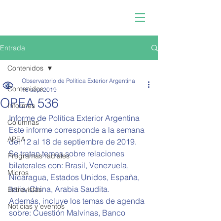
Entrada
Contenidos
Observatorio de Política Exterior Argentina
Contenidos
18 sept 2019
OPEA 536
Informes
Informe de Política Exterior Argentina 
Columnas
Este informe corresponde a la semana 
APEA
del 12 al 18 de septiembre de 2019.
Se tratan temas sobre relaciones 
Programas radiales
bilaterales con: Brasil, Venezuela, 
Micros
Nicaragua, Estados Unidos, España, 
Italia, China, Arabia Saudita.
Entrevistas
Además, incluye los temas de agenda 
Noticias y eventos
sobre: Cuestión Malvinas, Banco 