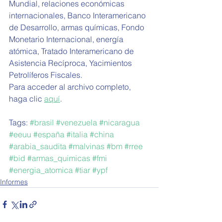
Mundial, relaciones económicas 
internacionales, Banco Interamericano 
de Desarrollo, armas químicas, Fondo 
Monetario Internacional, energía 
atómica, Tratado Interamericano de 
Asistencia Recíproca, Yacimientos 
Petrolíferos Fiscales.
Para acceder al archivo completo, 
haga clic 
aquí
. 
Tags: 
#brasil
#venezuela
#nicaragua
#eeuu
#españa
#italia
#china
#arabia_saudita
#malvinas
#bm
#rree
#bid
#armas_quimicas
#fmi
#energia_atomica
#tiar
#ypf
Informes