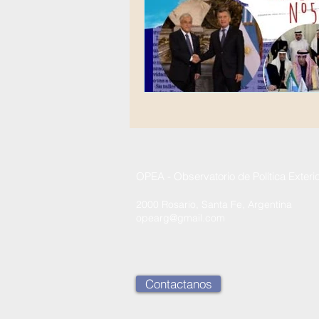
OPEA - Observatorio de Política Exteri
2000 Rosario, Santa Fe, Argentina
opearg@gmail.com
Contactanos