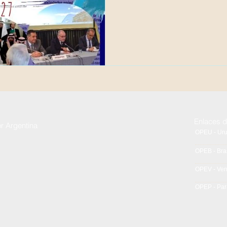
Enlaces d
or Argentina
OPEU - Ur
OPEB - Bras
OPEV - Ve
OPEP - Pa