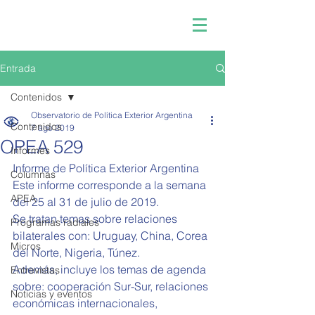
Entrada
Contenidos
Observatorio de Política Exterior Argentina
Contenidos
7 ago 2019
OPEA 529
Informes
Informe de Política Exterior Argentina 
Columnas
Este informe corresponde a la semana 
APEA
del 25 al 31 de julio de 2019.
Se tratan temas sobre relaciones 
Programas radiales
bilaterales con: Uruguay, China, Corea 
Micros
del Norte, Nigeria, Túnez.
Además, incluye los temas de agenda 
Entrevistas
sobre: cooperación Sur-Sur, relaciones 
Noticias y eventos
económicas internacionales, 