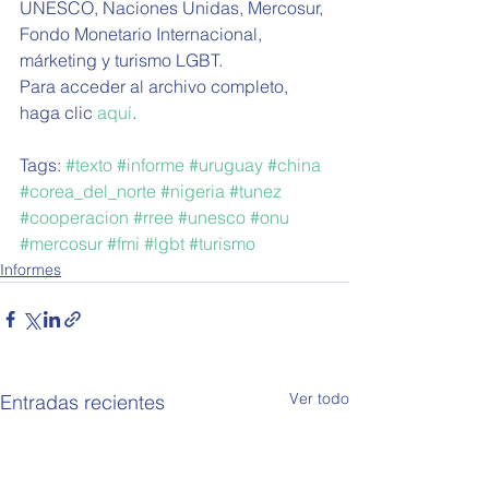
UNESCO, Naciones Unidas, Mercosur, 
Fondo Monetario Internacional, 
márketing y turismo LGBT.
Para acceder al archivo completo, 
haga clic 
aquí
. 
Tags: 
#texto
#informe
#uruguay
#china
#corea_del_norte
#nigeria
#tunez
#cooperacion
#rree
#unesco
#onu
#mercosur
#fmi
#lgbt
#turismo
Informes
Ver todo
Entradas recientes