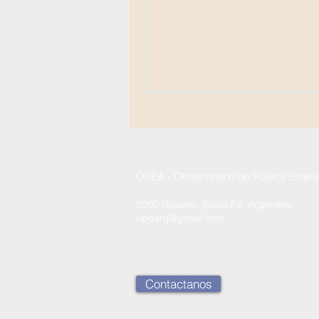
OPEA - Observatorio de Política Exteri
2000 Rosario, Santa Fe, Argentina
opearg@gmail.com
Contactanos