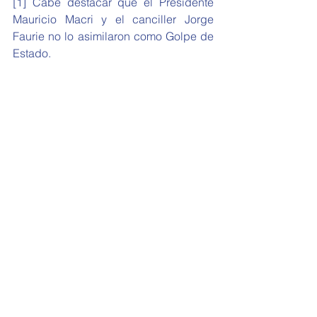
[1] Cabe destacar que el Presidente 
Mauricio Macri y el canciller Jorge 
Faurie no lo asimilaron como Golpe de 
Estado.
Referencias
Frente de Todos, (2019). Recuperado 
de 
https://www.frentedetodos.org/platafor
ma
Merke Federico, (2019). Preferencias, 
Herencias y Reestricciones: Elementos 
para examinar la Política Exterior del 
Frente de Todos. Análisis Carolina 
nro.24. Recuperado de 
https://www.fundacioncarolina.es/wp-
content/uploads/2019/11/AC-24.pdf
La Nación-Política, 14/11/2019. 
Recuperado en 