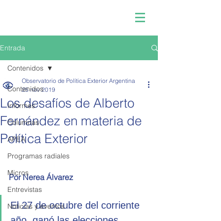
Entrada
Contenidos
Observatorio de Política Exterior Argentina
Contenidos
25 nov 2019
Los desafíos de Alberto
Informes
Fernández en materia de
Columnas
Política Exterior
APEA
Programas radiales
Micros
Por Nerea Álvarez
Entrevistas
El 27 de octubre del corriente 
Noticias y eventos
año, ganó las elecciones 