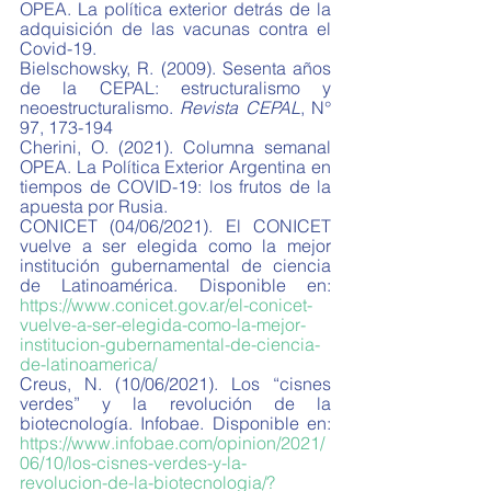
OPEA. La política exterior detrás de la 
adquisición de las vacunas contra el 
Covid-19.
Bielschowsky, R. (2009). Sesenta años 
de la CEPAL: estructuralismo y 
neoestructuralismo. 
Revista CEPAL
, N° 
97, 173-194
Cherini, O. (2021). Columna semanal 
OPEA. La Política Exterior Argentina en 
tiempos de COVID-19: los frutos de la 
apuesta por Rusia. 
CONICET (04/06/2021). El CONICET 
vuelve a ser elegida como la mejor 
institución gubernamental de ciencia 
de Latinoamérica. Disponible en: 
https://www.conicet.gov.ar/el-conicet-
vuelve-a-ser-elegida-como-la-mejor-
institucion-gubernamental-de-ciencia-
de-latinoamerica/
Creus, N. (10/06/2021). Los “cisnes 
verdes” y la revolución de la 
biotecnología. Infobae. Disponible en: 
https://www.infobae.com/opinion/2021/
06/10/los-cisnes-verdes-y-la-
revolucion-de-la-biotecnologia/?