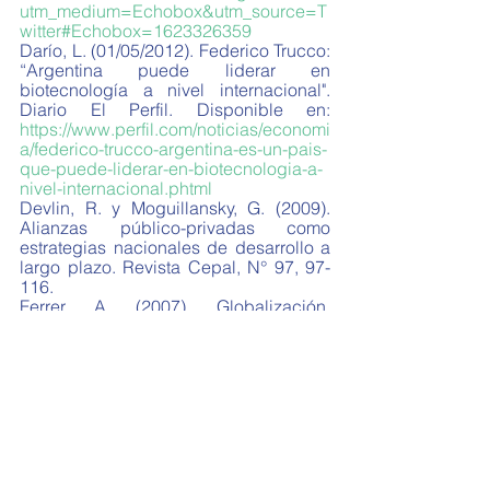
utm_medium=Echobox&utm_source=T
witter#Echobox=1623326359
Darío, L. (01/05/2012). Federico Trucco: 
“Argentina puede liderar en 
biotecnología a nivel internacional". 
Diario El Perfil. Disponible en: 
https://www.perfil.com/noticias/economi
a/federico-trucco-argentina-es-un-pais-
que-puede-liderar-en-biotecnologia-a-
nivel-internacional.phtml
Devlin, R. y Moguillansky, G. (2009). 
Alianzas público-privadas como 
estrategias nacionales de desarrollo a 
largo plazo. Revista Cepal, N° 97, 97-
116.
Ferrer, A. (2007). Globalización, 
desarrollo y densidad nacional. En: 
Repensar la teoría del desarrollo en un 
contexto de globalización. Homenaje a 
Celso Furtado. Vidal, Gregorio; Guillén 
R., Arturo. (comp). Disponible en: 
http://bibliotecavirtual.clacso.org.ar/ar/li
bros/edicion/vidal_guillen/25Ferrer.pdf
Manfredi, D. (2021). Columna Semanal 
OPEA. Los desafíos que trajo la 