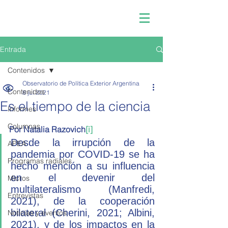
Entrada
Contenidos
Observatorio de Política Exterior Argentina
Contenidos
8 jul 2021
Es el tiempo de la ciencia
Informes
Columnas
Por Natalia Razovich
[i]
Desde la irrupción de la 
APEA
pandemia por COVID-19 se ha 
Programas radiales
hecho mención a su influencia 
en el devenir del 
Micros
multilateralismo (Manfredi, 
Entrevistas
2021), de la cooperación 
bilateral (Cherini, 2021; Albini, 
Noticias y eventos
2021), y de los impactos en la 