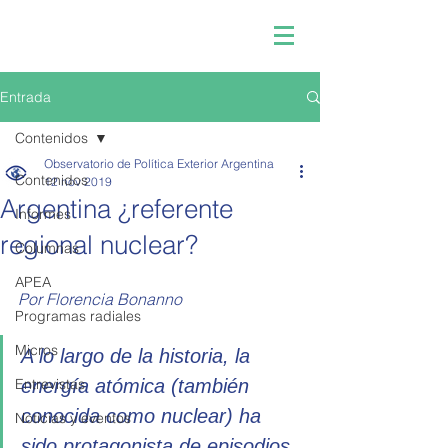
Entrada
Contenidos
Observatorio de Política Exterior Argentina
Contenidos
12 nov 2019
Argentina ¿referente
Informes
regional nuclear?
Columnas
APEA
Por Florencia Bonanno 
Programas radiales
Micros
A lo largo de la historia, la 
Entrevistas
energía atómica (también 
conocida como nuclear) ha 
Noticias y eventos
sido protagonista de episodios 