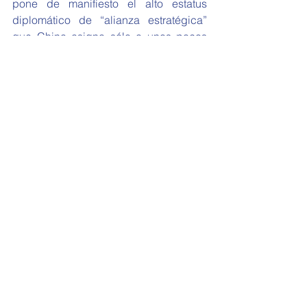
pone de manifiesto el alto estatus 
diplomático de “alianza estratégica” 
que China asigna sólo a unos pocos 
países. 
Para concluir, nuestro país se 
posiciona a la cabeza de la 
vanguardia nuclear latinoamericana. 
No obstante, el sector nuclear presenta 
innumerables desafíos en la 
actualidad. Es innegable que las 
sustancias radioactivas tienen un 
efecto sumamente negativo sobre la 
salud humana, además de que la no 
implementación de medidas de 
seguridad adecuadas pueden devenir 
en catástrofes, tal como la historia lo ha 
demostrado. Por otra parte, en un 
mundo donde la Comunidad 