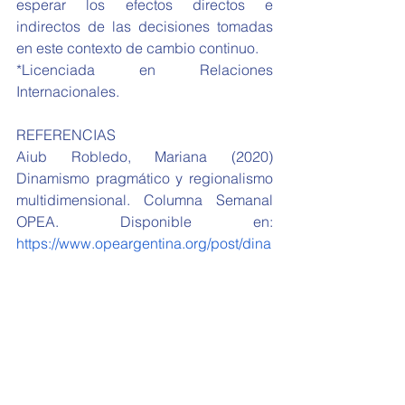
esperar los efectos directos e 
indirectos de las decisiones tomadas 
en este contexto de cambio continuo. 
*Licenciada en Relaciones 
Internacionales.
REFERENCIAS
Aiub Robledo, Mariana (2020) 
Dinamismo pragmático y regionalismo 
multidimensional. Columna Semanal 
OPEA. Disponible en: 
https://www.opeargentina.org/post/dina
mismo-pragm%C3%A1tico-y-
regionalismo-multidimensional
Cancillería Argentina (2020). 
Disponible en: 
https://www.cancilleria.gob.ar/es/actual
idad/noticias
OPEA (2020) Informe de Política 