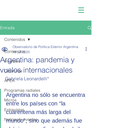
Entrada
Contenidos
Observatorio de Política Exterior Argentina
Contenidos
16 jul 2020
Argentina: pandemia y
Informes
vuelos internacionales
Columnas
Gabriela Leonardelli*
APEA
Programas radiales
Argentina no sólo se encuentra 
Micros
entre los países con “la 
Entrevistas
cuarentena más larga del 
Noticias y eventos
mundo”, sino que además fue 