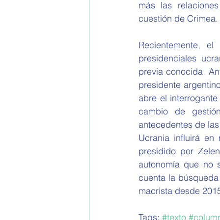
más las relaciones
cuestión de Crimea.
Recientemente, el
presidenciales ucra
previa conocida. Ant
presidente argentino
abre el interrogante
cambio de gestió
antecedentes de las 
Ucrania influirá en
presidido por Zelen
autonomía que no si
cuenta la búsqueda d
macrista desde 201
Tags: 
#texto
#colum