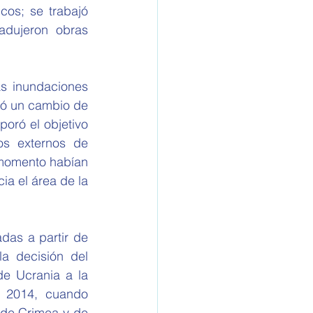
os; se trabajó 
adujeron obras 
s inundaciones 
ió un cambio de 
oró el objetivo 
os externos de 
momento habían 
ia el área de la 
das a partir de 
a decisión del 
e Ucrania a la 
 2014, cuando 
de Crimea y de 