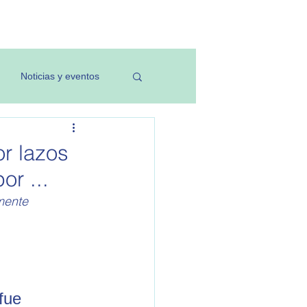
Investigación
Noticias y eventos
or lazos
or ...
mente 
fue 