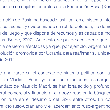
pol como sujetos federales de la Federación Rusa (Koro
eración de Rusia ha buscado justificar en el sistema int
 sus socios y evidenciando su rol de potencia, es decir
s de juego y que dispone de recursos y es capaz de mov
as (Barbe, 2007). Ante esto, se puede considerar que l
nia se vieron afectadas ya que, por ejemplo, Argentina 
esolución promovida por Ucrania para reafirmar su unida
 de 2014.
 analizarse en el contexto de sintonía política con la
de Vladimir Putin, ya que las relaciones ruso-argen
dato de Mauricio Macri, se han fortalecido y profundi
eral comercial y financiera, el apoyo ruso en la búsqu
ión rusa en el desarrollo del G20, entre otros. En co
flicto ruso-ucraniano y el acercamiento ruso-argentino