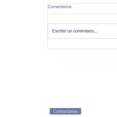
Comentarios
Escribir un comentario...
Malvinas y política exterior
argentina: oportunidades y
desafíos en unescenario
internacional marcado por la
confrontación entre Estados
OPEA - Observatorio de Política Exteri
Unidos e Irán.
2000 Rosario, Santa Fe, Argentina
opearg@gmail.com
Contactanos