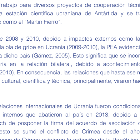
abajo para diversos proyectos de cooperación técnic
 estación científica ucraniana de Antártida y se tr
o como el “Martin Fierro”.
tre 2008 y 2010, debido a impactos externos como la
la ola de gripe en Ucrania (2009-2010), la PEA evidenc
dicho país (Gámez, 2005). Esto significa que se incorp
ia en la relación bilateral, debido a acontecimient
2010). En consecuencia, las relaciones que hasta ese 
ultural, científica y técnica, principalmente, viraron hac
relaciones internacionales de Ucrania fueron condiciona
 internos que abatieron al país en 2013, debido a l
ch de posponer la firma del acuerdo de asociación d
esto se sumó el conflicto de Crimea desde el año
usos de Crimea exigieron la adhesión de la República 