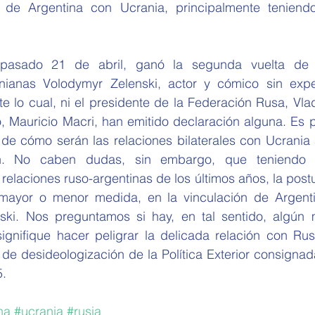
 de Argentina con Ucrania, principalmente teniendo
 
 pasado 21 de abril, ganó la segunda vuelta de l
nianas Volodymyr Zelenski, actor y cómico sin experi
e lo cual, ni el presidente de la Federación Rusa, Vladim
, Mauricio Macri, han emitido declaración alguna. Es p
 de cómo serán las relaciones bilaterales con Ucrania a
n. No caben dudas, sin embargo, que teniendo e
relaciones ruso-argentinas de los últimos años, la postur
 mayor o menor medida, en la vinculación de Argenti
ski. Nos preguntamos si hay, en tal sentido, algún 
gnifique hacer peligrar la delicada relación con Rusi
e desideologización de la Política Exterior consignada
5.
na
#ucrania
#rusia