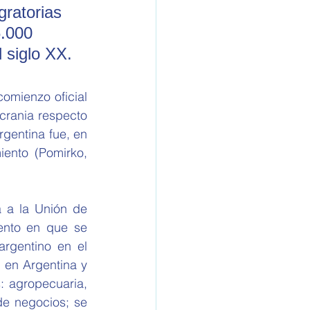
gratorias 
.000 
 siglo XX.
omienzo oficial 
rania respecto 
gentina fue, en 
ento (Pomirko, 
 a la Unión de 
nto en que se 
rgentino en el 
en Argentina y 
: agropecuaria, 
de negocios; se 