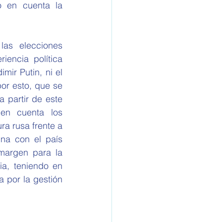
 en cuenta la 
as elecciones 
encia política 
ir Putin, ni el 
or esto, que se 
 partir de este 
n cuenta los 
a rusa frente a 
na con el país 
margen para la 
a, teniendo en 
 por la gestión 