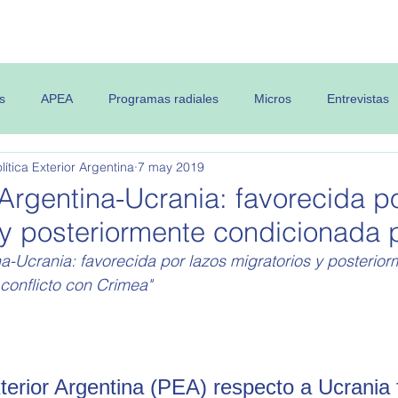
 OPEA
Semanario
Contenidos
s
APEA
Programas radiales
Micros
Entrevistas
ítica Exterior Argentina
7 may 2019
Argentina-Ucrania: favorecida p
 y posteriormente condicionada p
a-Ucrania: favorecida por lazos migratorios y posterior
conflicto con Crimea"
xterior Argentina (PEA) respecto a Ucrania 