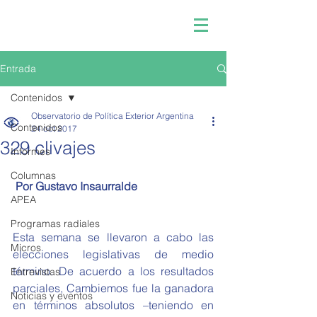
Entrada
Contenidos
Observatorio de Política Exterior Argentina
Contenidos
24 oct 2017
329 clivajes
Informes
Columnas
 Por Gustavo Insaurralde
APEA
Programas radiales
Esta semana se llevaron a cabo las 
Micros
elecciones legislativas de medio 
término. De acuerdo a los resultados 
Entrevistas
parciales, Cambiemos fue la ganadora 
Noticias y eventos
en términos absolutos –teniendo en 