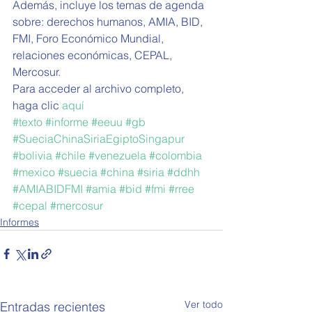
Además, incluye los temas de agenda 
sobre: derechos humanos, AMIA, BID, 
FMI, Foro Económico Mundial, 
relaciones económicas, CEPAL, 
Mercosur.
Para acceder al archivo completo, 
haga clic 
aquí
#texto
#informe
#eeuu
#gb
#SueciaChinaSiriaEgiptoSingapur
#bolivia
#chile
#venezuela
#colombia
#mexico
#suecia
#china
#siria
#ddhh
#AMIABIDFMI
#amia
#bid
#fmi
#rree
#cepal
#mercosur
Informes
Ver todo
Entradas recientes