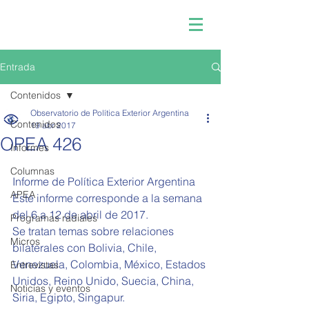
Entrada
Contenidos
Observatorio de Política Exterior Argentina
Contenidos
19 abr 2017
OPEA 426
Informes
Columnas
Informe de Política Exterior Argentina 
APEA
Este informe corresponde a la semana 
del 6 a 12 de abril de 2017.
Programas radiales
Se tratan temas sobre relaciones 
Micros
bilaterales con Bolivia, Chile, 
Venezuela, Colombia, México, Estados 
Entrevistas
Unidos, Reino Unido, Suecia, China, 
Noticias y eventos
Siria, Egipto, Singapur.