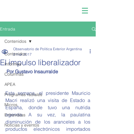
Entrada
Contenidos
Observatorio de Política Exterior Argentina
Contenidos
2 mar 2017
El impulso liberalizador
Informes
Por Gustavo Insaurralde
Columnas
APEA
Esta semana, el presidente Mauricio 
Programas radiales
Macri realizó una visita de Estado a 
Micros
España, donde tuvo una nutrida 
agenda. A su vez, la paulatina 
Entrevistas
disminución de los aranceles a los 
Noticias y eventos
productos electrónicos importados 