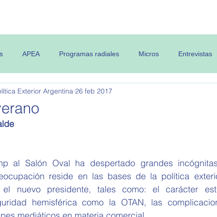
 OPEA
Semanario
Contenidos
s
APEA
Programas radiales
Micros
Entrevistas
ítica Exterior Argentina
26 feb 2017
 verano
alde
p al Salón Oval ha despertado grandes incógnitas e
reocupación reside en las bases de la política exterio
 el nuevo presidente, tales como: el carácter estr
guridad hemisférica como la OTAN, las complicacion
olpes mediáticos en materia comercial. 