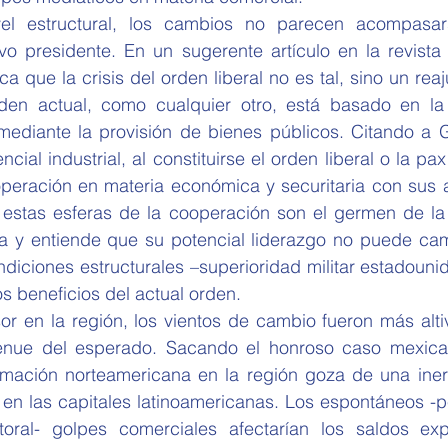
el estructural, los cambios no parecen acompasars
o presidente. En un sugerente artículo en la revista F
a que la crisis del orden liberal no es tal, sino un reaju
rden actual, como cualquier otro, está basado en la
mediante la provisión de bienes públicos. Citando a 
cial industrial, al constituirse el orden liberal o la pa
peración en materia económica y securitaria con sus ac
estas esferas de la cooperación son el germen de la c
a y entiende que su potencial liderazgo no puede cam
diciones estructurales –superioridad militar estadouni
os beneficios del actual orden.
sor en la región, los vientos de cambio fueron más alti
nue del esperado. Sacando el honroso caso mexicano
ximación norteamericana en la región goza de una iner
 en las capitales latinoamericanas. Los espontáneos -p
oral- golpes comerciales afectarían los saldos exp