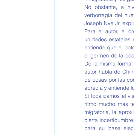
No obstante, a niv
verborragia del nuev
Joseph Nye Jr. explic
Para el autor, el o
unidades estatales 
entiende que el poten
el germen de la coo
De la misma forma, 
autor habla de Chin
de cosas por las con
aprecia y entiende l
Si focalizamos el vi
ritmo mucho más te
migratoria, la apro
cierta incertidumbre
para su base elect