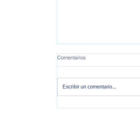
Comentarios
Escribir un comentario...
Malvinas y política exterior
argentina: oportunidades y
desafíos en unescenario
internacional marcado por la
confrontación entre Estados
OPEA - Observatorio de Política Exteri