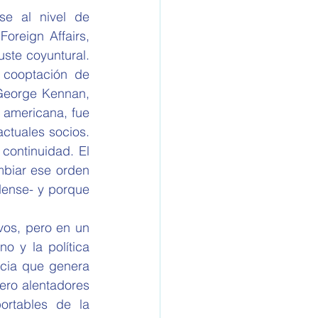
e al nivel de 
oreign Affairs, 
ste coyuntural.  
 cooptación de 
George Kennan, 
x americana, fue 
tuales socios. 
ontinuidad. El 
biar ese orden 
dense- y porque 
vos, pero en un 
 y la política 
cia que genera 
ero alentadores 
ortables de la 