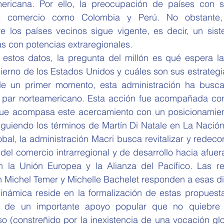
mericana. Por ello, la preocupación de países con s
bre comercio como Colombia y Perú. No obstante,
re los países vecinos sigue vigente, es decir, un sis
as con potencias extraregionales.
estos datos, la pregunta del millón es qué espera la 
erno de los Estados Unidos y cuáles son sus estrategias
e un primer momento, esta administración ha busca
 par norteamericano. Esta acción fue acompañada con
que acompasa este acercamiento con un posicionamiento
siguiendo los términos de Martín Di Natale en La Nació
bal, la administración Macri busca revitalizar y redeco
 del comercio intrarregional y de desarrollo hacia afuera
 la Unión Europea y la Alianza del Pacífico. Las re
 Michel Temer y Michelle Bachelet responden a esas d
dinámica reside en la formalización de estas propuesta
en de un importante apoyo popular que no quiebre 
o (constreñido por la inexistencia de una vocación glo