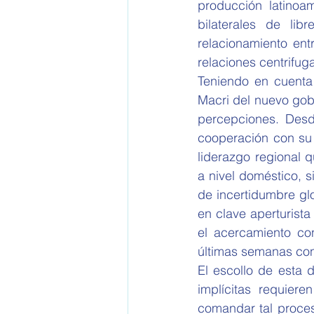
producción latinoa
bilaterales de li
relacionamiento ent
relaciones centrifug
Teniendo en cuenta 
Macri del nuevo gobi
percepciones. Desd
cooperación con su
liderazgo regional 
a nivel doméstico, 
de incertidumbre glo
en clave aperturista
el acercamiento con
últimas semanas con
El escollo de esta 
implícitas requier
comandar tal proces