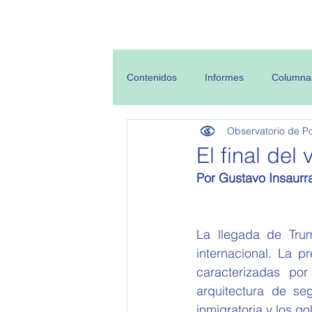
Inicio
Sobre
Contenidos
Informes
Columna
Observatorio de Pol
El final del
Por Gustavo Insaurr
La llegada de Trum
internacional. La p
caracterizadas por
arquitectura de se
inmigratoria y los g