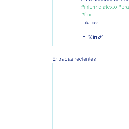
#informe
#texto
#bra
#fmi
Informes
Entradas recientes