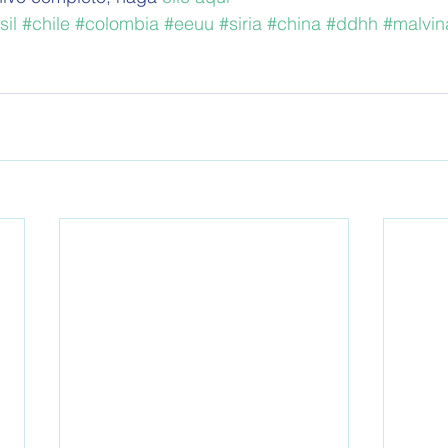
sil
#chile
#colombia
#eeuu
#siria
#china
#ddhh
#malvin