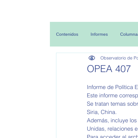
Inicio
Sobre
Contenidos
Informes
Columna
Observatorio de Pol
OPEA 407
Informe de Política E
Este informe corres
Se tratan temas sobr
Siria, China.
Además, incluye los
Unidas, relaciones 
Para acceder al arc