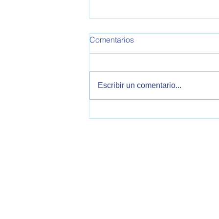
OPEA 795
Comentarios
Informe de Política Exterior
Argentina. Este informe
corresponde a la semana del
Escribir un comentario...
30/10/2025 al 05/11/2025 Se
tratan temas sobre relaciones
bilaterales con Estados Unidos,
China, Reino Unido, Italia, V
OPEA - Observatorio de Política Exteri
2000 Rosario, Santa Fe, Argentina
opearg@gmail.com