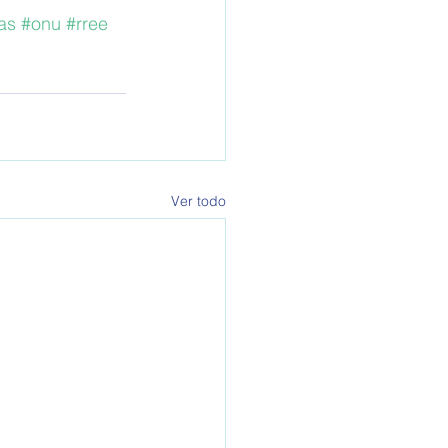
as
#onu
#rree
Ver todo