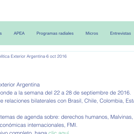
 OPEA
Semanario
Contenidos
s
APEA
Programas radiales
Micros
Entrevistas
ítica Exterior Argentina
6 oct 2016
xterior Argentina 
ponde a la semana del 22 a 28 de septiembre de 2016.
e relaciones bilaterales con Brasil, Chile, Colombia, Es
 temas de agenda sobre: derechos humanos, Malvinas,
económicas internacionales, FMI.
hivo completo, haga 
clic aquí