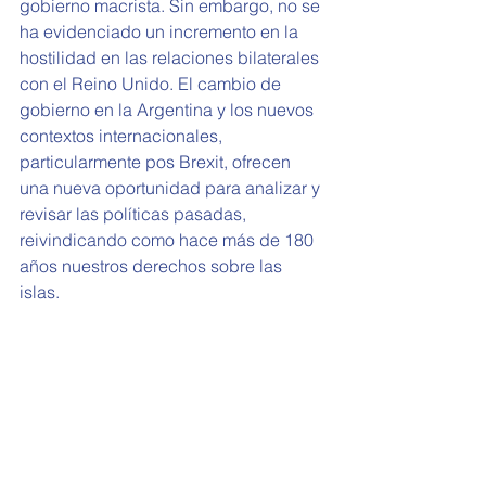
gobierno macrista. Sin embargo, no se 
ha evidenciado un incremento en la 
hostilidad en las relaciones bilaterales 
con el Reino Unido. El cambio de 
gobierno en la Argentina y los nuevos 
contextos internacionales, 
particularmente pos Brexit, ofrecen 
una nueva oportunidad para analizar y 
revisar las políticas pasadas, 
reivindicando como hace más de 180 
años nuestros derechos sobre las 
islas. 
Referencias:
Cancillería argentina, Información para 
la Prensa N°: 002/20, 03 de enero de 
2020. Recuperado de: 
https://cancilleria.gob.ar/es/politica-
exterior/cuestion-malvinas