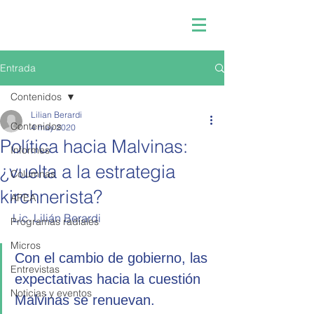
Entrada
Contenidos
Lilian Berardi
Contenidos
4 may 2020
Política hacia Malvinas:
Informes
¿vuelta a la estrategia
Columnas
kirchnerista?
APEA
Lic. Lilián Berardi
Programas radiales
Micros
Con el cambio de gobierno, las 
Entrevistas
expectativas hacia la cuestión 
Noticias y eventos
Malvinas se renuevan.