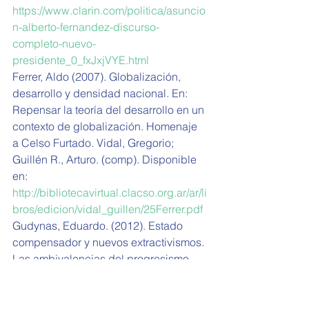
https://www.clarin.com/politica/asuncio
n-alberto-fernandez-discurso-
completo-nuevo-
presidente_0_fxJxjVYE.html
Ferrer, Aldo (2007). Globalización, 
desarrollo y densidad nacional. En: 
Repensar la teoría del desarrollo en un 
contexto de globalización. Homenaje 
a Celso Furtado. Vidal, Gregorio; 
Guillén R., Arturo. (comp). Disponible 
en: 
http://bibliotecavirtual.clacso.org.ar/ar/li
bros/edicion/vidal_guillen/25Ferrer.pdf
Gudynas, Eduardo. (2012). Estado 
compensador y nuevos extractivismos. 
Las ambivalencias del progresismo 
sudamericano. Nueva Sociedad. 
Disponible en: 
https://nuso.org/articulo/estado-