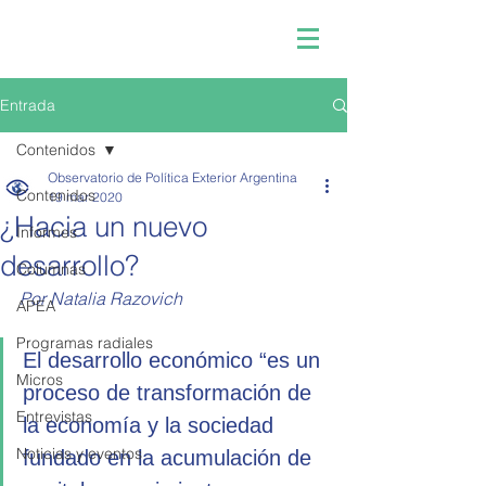
Entrada
Contenidos
Observatorio de Política Exterior Argentina
Contenidos
19 mar 2020
¿Hacia un nuevo
Informes
desarrollo?
Columnas
Por Natalia Razovich
APEA
Programas radiales
El desarrollo económico “es un 
Micros
proceso de transformación de 
Entrevistas
la economía y la sociedad 
Noticias y eventos
fundado en la acumulación de 