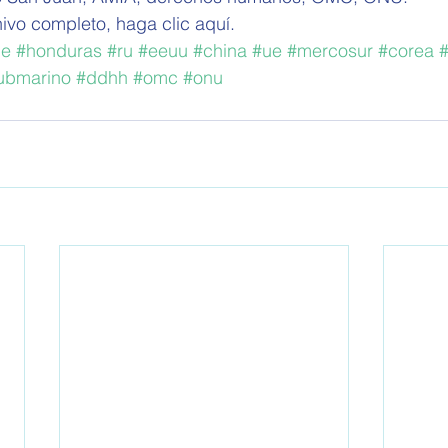
ivo completo, haga clic aquí.   
le
#honduras
#ru
#eeuu
#china
#ue
#mercosur
#corea
#
ubmarino
#ddhh
#omc
#onu