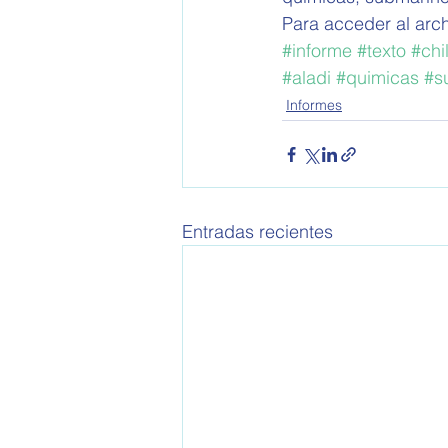
Para acceder al arch
#informe
#texto
#chi
#aladi
#quimicas
#s
Informes
Entradas recientes