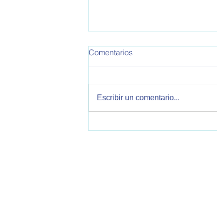
OPEA 795
Comentarios
Informe de Política Exterior
Argentina. Este informe
corresponde a la semana del
Escribir un comentario...
30/10/2025 al 05/11/2025 Se
tratan temas sobre relaciones
bilaterales con Estados Unidos,
China, Reino Unido, Italia, V
OPEA - Observatorio de Política Exteri
2000 Rosario, Santa Fe, Argentina
opearg@gmail.com