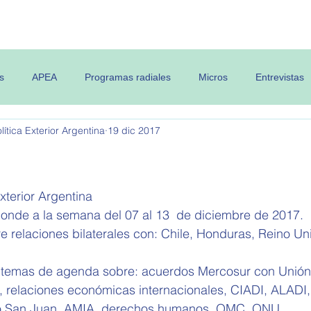
 OPEA
Semanario
Contenidos
s
APEA
Programas radiales
Micros
Entrevistas
ítica Exterior Argentina
19 dic 2017
xterior Argentina 
ponde a la semana del 07 al 13  de diciembre de 2017.
e relaciones bilaterales con: Chile, Honduras, Reino Un
 temas de agenda sobre: acuerdos Mercosur con Unión
 relaciones económicas internacionales, CIADI, ALADI,
o San Juan, AMIA, derechos humanos, OMC, ONU.