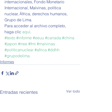
internacionales, Fondo Monetario 
Internacional, Malvinas, política 
nuclear, África, derechos humanos, 
Grupo de Lima.
Para acceder al archivo completo, 
haga clic 
aquí
.
#texto
#informe
#eeuu
#canada
#china
#japon
#rree
#fmi
#malvinas
#politicanuclear
#africa
#ddhh
#grupodelima
Informes
Ver todo
Entradas recientes