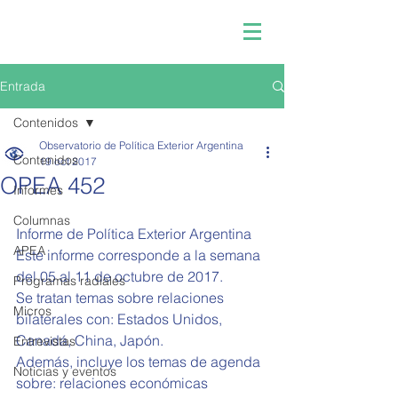
Entrada
Contenidos
Observatorio de Política Exterior Argentina
Contenidos
19 oct 2017
OPEA 452
Informes
Columnas
Informe de Política Exterior Argentina 
APEA
Este informe corresponde a la semana 
del 05 al 11 de octubre de 2017.
Programas radiales
Se tratan temas sobre relaciones 
Micros
bilaterales con: Estados Unidos, 
Canadá, China, Japón.
Entrevistas
Además, incluye los temas de agenda 
Noticias y eventos
sobre: relaciones económicas 