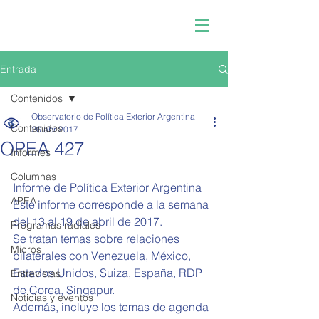
Entrada
Contenidos
Observatorio de Política Exterior Argentina
Contenidos
26 abr 2017
OPEA 427
Informes
Columnas
Informe de Política Exterior Argentina 
APEA
Este informe corresponde a la semana 
del 13 al 19 de abril de 2017.
Programas radiales
Se tratan temas sobre relaciones 
Micros
bilaterales con Venezuela, México, 
Estados Unidos, Suiza, España, RDP 
Entrevistas
de Corea, Singapur.
Noticias y eventos
Además, incluye los temas de agenda 