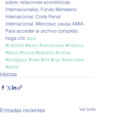
sobre: relaciones económicas 
internacionales, Fondo Monetario 
Internacional, Corte Penal 
Internacional, Mercosur, causa AMIA.
Para acceder al archivo completo, 
haga clic 
aquí
#informe
#texto
#venezuela
#mexico
#eeuu
#suiza
#españa
#corea
#singapur
#rree
#fmi
#cpi
#mercosur
#amia
Informes
Ver todo
Entradas recientes