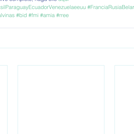
asilParaguayEcuadorVenezuelaeeuu
#FranciaRusiaBela
lvinas
#bid
#fmi
#amia
#rree