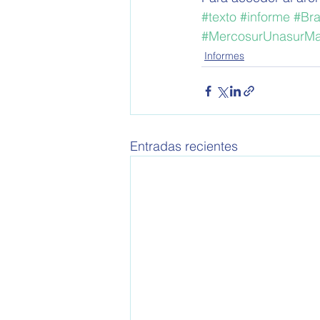
#texto
#informe
#Br
#MercosurUnasurMa
Informes
Entradas recientes