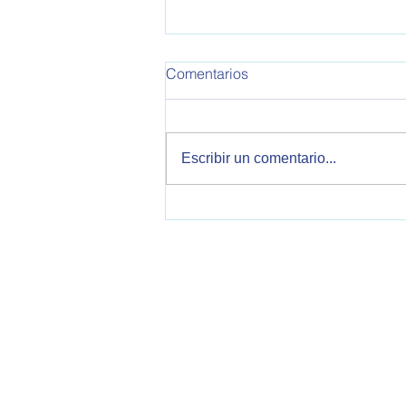
OPEA 795
Comentarios
Informe de Política Exterior
Argentina. Este informe
corresponde a la semana del
Escribir un comentario...
30/10/2025 al 05/11/2025 Se
tratan temas sobre relaciones
bilaterales con Estados Unidos,
China, Reino Unido, Italia, V
OPEA - Observatorio de Política Exteri
2000 Rosario, Santa Fe, Argentina
opearg@gmail.com