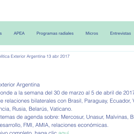
 OPEA
Semanario
Contenidos
s
APEA
Programas radiales
Micros
Entrevistas
ítica Exterior Argentina
13 abr 2017
xterior Argentina 
ponde a la semana del 30 de marzo al 5 de abril de 201
e relaciones bilaterales con Brasil, Paraguay, Ecuador,
cia, Rusia, Belarús, Vaticano.
 temas de agenda sobre: Mercosur, Unasur, Malvinas, 
esarrollo, FMI, AMIA, relaciones económicas.
ivo completo, haga clic 
aquí