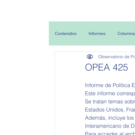
Inicio
Sobre
Contenidos
Informes
Columna
Observatorio de Pol
OPEA 425
Informe de Política E
Este informe corres
Se tratan temas sobr
Estados Unidos, Fran
Además, incluye los
Interamericano de D
Para acceder al arch