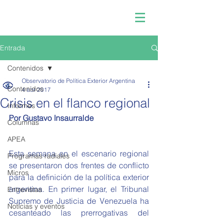
Entrada
Contenidos
Observatorio de Política Exterior Argentina
Contenidos
4 abr 2017
Crisis en el flanco regional
Informes
Por Gustavo Insaurralde
Columnas
APEA
Esta semana en el escenario regional 
Programas radiales
se presentaron dos frentes de conflicto 
Micros
para la definición de la política exterior 
argentina. En primer lugar, el Tribunal 
Entrevistas
Supremo de Justicia de Venezuela ha 
Noticias y eventos
cesanteado las prerrogativas del 