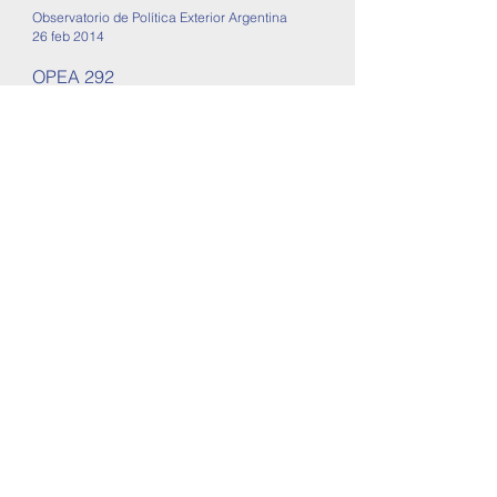
Observatorio de Política Exterior Argentina
26 feb 2014
OPEA 292
Informe de Política Exterior Argentina
Este informe correspondiente a la
semana del 20 al 26 de febrero. Se tratan
temas sobre relaciones...
22
/
23
OPEA - Observatorio de Política Exterior
Argentina
2000 Rosario, Santa Fe, Argentina
opearg@gmail.com