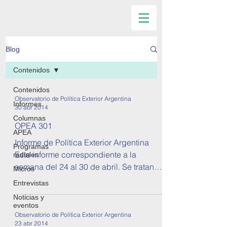
Blog
Contenidos
Contenidos
Observatorio de Política Exterior Argentina
Informes
30 abr 2014
Columnas
OPEA 301
APEA
Informe de Política Exterior Argentina
Programas
Este informe correspondiente a la
radiales
semana del 24 al 30 de abril. Se tratan
Micros
temas sobre relaciones...
Entrevistas
Noticias y
eventos
Observatorio de Política Exterior Argentina
23 abr 2014