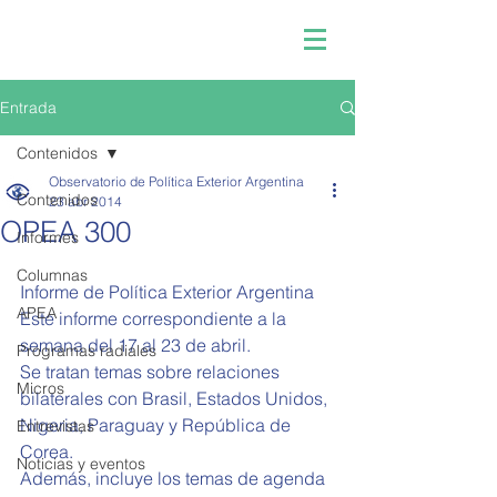
Entrada
Contenidos
Observatorio de Política Exterior Argentina
Contenidos
23 abr 2014
OPEA 300
Informes
Columnas
Informe de Política Exterior Argentina  
APEA
Este informe correspondiente a la 
semana del 17 al 23 de abril. 
Programas radiales
Se tratan temas sobre relaciones 
Micros
bilaterales con Brasil, Estados Unidos, 
Nigeria, Paraguay y República de 
Entrevistas
Corea. 
Noticias y eventos
Además, incluye los temas de agenda 