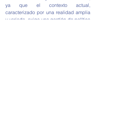
ya que el contexto actual, 
caracterizado por una realidad amplia 
y variada, exige una gestión de política 
exterior con una visión integral que 
supere el minimalismo de pensar a las 
relaciones internacionales tan solo 
desde la afinidad ideológica. Esto 
último, sin dudas, puede generar 
consecuencias tan absurdas como 
graves para cualquier país decidido a 
recorrer un único camino.
* Maestranda en Relaciones 
Internacionales (IRI-UNLP). Politóloga 
(UNSTA).
Referencias
Comunicados de Prensa de Cancillería 