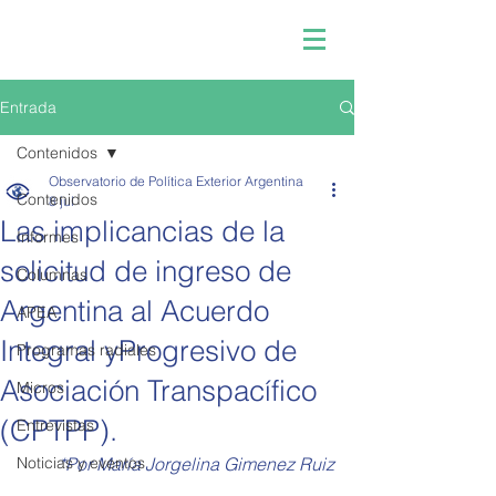
Entrada
Contenidos
Observatorio de Política Exterior Argentina
Contenidos
8 jul
Las implicancias de la
Informes
solicitud de ingreso de
Columnas
Argentina al Acuerdo
APEA
Integral yProgresivo de
Programas radiales
Asociación Transpacífico
Micros
(CPTPP).
Entrevistas
Noticias y eventos
*Por María Jorgelina Gimenez Ruiz