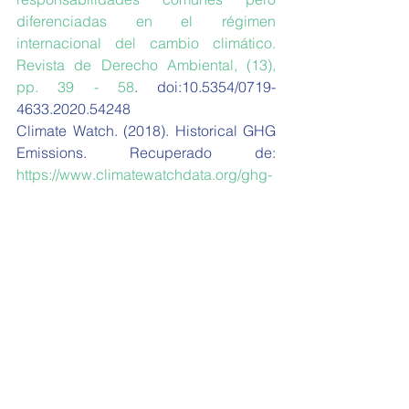
diferenciadas en el régimen 
internacional del cambio climático. 
Revista de Derecho Ambiental, (13), 
pp. 39 - 58
. doi:10.5354/0719-
4633.2020.54248
Climate Watch. (2018). Historical GHG 
Emissions. Recuperado de: 
https://www.climatewatchdata.org/ghg-
emissions?source=CAIT
OPEA. (2021). Informe N° 604. 
Recuperado de: 
https://rephip.unr.edu.ar/bitstream/handl
e/2133/20669/604.pdf?
sequence=3&isAllowed=y
Buendía Pardo, M.; Ortega, J. (2018). 
Justicia ambiental y justicia climática. 
El camino lento pero sin retorno, hacia 
el desarrollo sostenible justo. 
Barataria: 