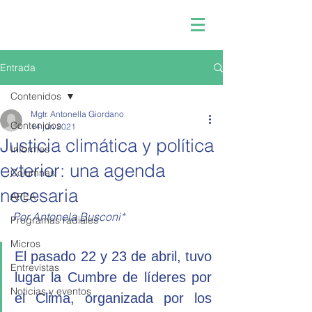
Entrada
Contenidos
Mgtr. Antonella Giordano
Contenidos
14 jun 2021
Justicia climática y política
Informes
exterior: una agenda
Columnas
necesaria
APEA
Por Antonela Busconi*
Programas radiales
Micros
El pasado 22 y 23 de abril, tuvo 
Entrevistas
lugar la Cumbre de líderes por 
Noticias y eventos
el Clima, organizada por los 