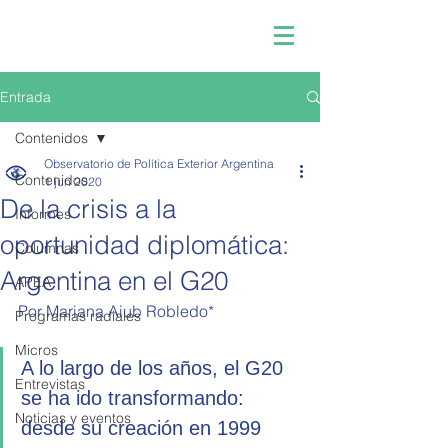
Entrada
Contenidos
Observatorio de Política Exterior Argentina
Contenidos
1 jun 2020
De la crisis a la
Informes
oportunidad diplomática:
Columnas
Argentina en el G20
APEA
Por Mariana Aiub Robledo*
Programas radiales
Micros
A lo largo de los años, el G20 
Entrevistas
se ha ido transformando: 
Noticias y eventos
desde su creación en 1999 