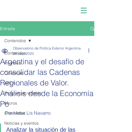
Entrada
Contenidos
Observatorio de Política Exterior Argentina
Contenidos
28 sept 2020
Argentina y el desafío de
Informes
consolidar las Cadenas
Columnas
Regionales de Valor.
APEA
Análisis desde la Economía
Programas radiales
Po
Micros
Por Hebe Lis Navarro 
Entrevistas
Noticias y eventos
Analizar la situación de las 