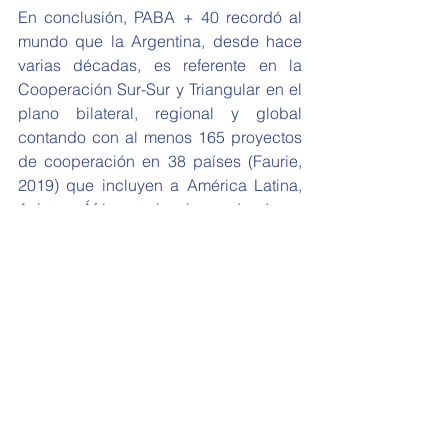
En conclusión, PABA + 40 recordó al 
mundo que la Argentina, desde hace 
varias décadas, es referente en la 
Cooperación Sur-Sur y Triangular en el 
plano bilateral, regional y global 
contando con al menos 165 proyectos 
de cooperación en 38 países (Faurie, 
2019) que incluyen a América Latina, 
Asia y África e involucrando áreas 
diversas como el sector de 
agroindustria, biotecnología, salud, 
derechos humanos, entre otros. 
También dejó en evidencia que, a 
pesar de estar cerca del final de su 
mandato, la política exterior de 
Mauricio Macri sigue buscando que el 
país se posicione como un líder 
regional que comparte principios y 