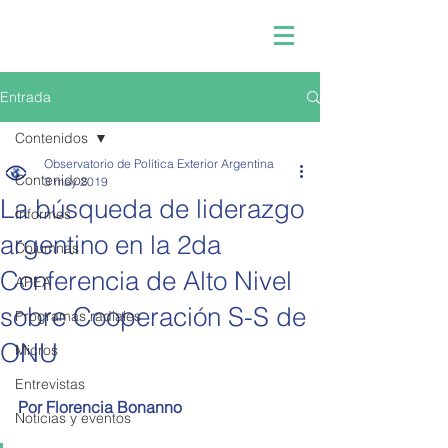
Entrada
Contenidos
Observatorio de Política Exterior Argentina
Contenidos
3 may 2019
La búsqueda de liderazgo
Informes
argentino en la 2da
Columnas
Conferencia de Alto Nivel
APEA
sobre Cooperación S-S de
Programas radiales
ONU
Micros
Entrevistas
Por Florencia Bonanno
Noticias y eventos