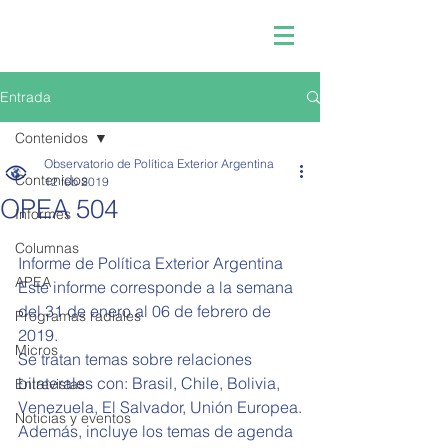
Entrada
Contenidos
Observatorio de Política Exterior Argentina
Contenidos
12 feb 2019
OPEA 504
Informes
Columnas
Informe de Política Exterior Argentina 
APEA
Este informe corresponde a la semana 
del 31 de enero al 06 de febrero de 
Programas radiales
2019.
Micros
Se tratan temas sobre relaciones 
bilaterales con: Brasil, Chile, Bolivia, 
Entrevistas
Venezuela, El Salvador, Unión Europea.
Noticias y eventos
Además, incluye los temas de agenda 