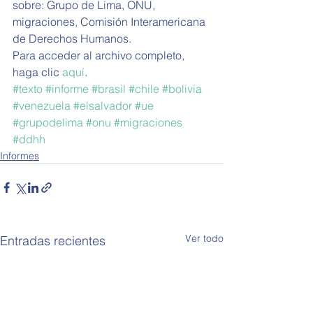
sobre: Grupo de Lima, ONU, 
migraciones, Comisión Interamericana 
de Derechos Humanos.
Para acceder al archivo completo, 
haga clic 
aquí
. 
#texto
#informe
#brasil
#chile
#bolivia
#venezuela
#elsalvador
#ue
#grupodelima
#onu
#migraciones
#ddhh
Informes
Ver todo
Entradas recientes