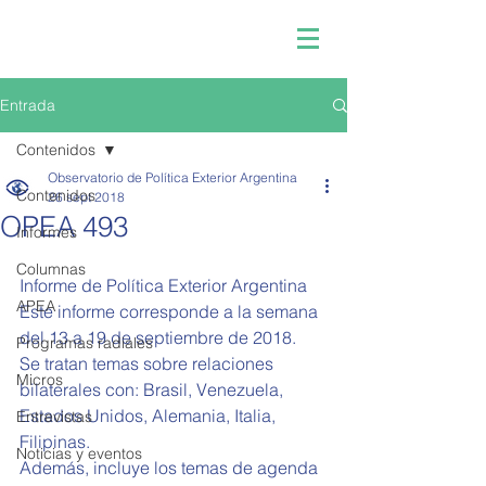
Entrada
Contenidos
Observatorio de Política Exterior Argentina
Contenidos
26 sept 2018
OPEA 493
Informes
Columnas
Informe de Política Exterior Argentina 
APEA
Este informe corresponde a la semana 
del 13 a 19 de septiembre de 2018.
Programas radiales
Se tratan temas sobre relaciones 
Micros
bilaterales con: Brasil, Venezuela, 
Estados Unidos, Alemania, Italia, 
Entrevistas
Filipinas.
Noticias y eventos
Además, incluye los temas de agenda 