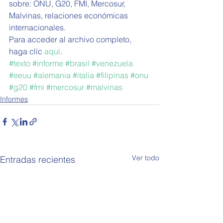
sobre: ONU, G20, FMI, Mercosur, 
Malvinas, relaciones económicas 
internacionales.
Para acceder al archivo completo, 
haga clic 
aquí
.   
#texto
#informe
#brasil
#venezuela
#eeuu
#alemania
#italia
#filipinas
#onu
#g20
#fmi
#mercosur
#malvinas
Informes
Ver todo
Entradas recientes