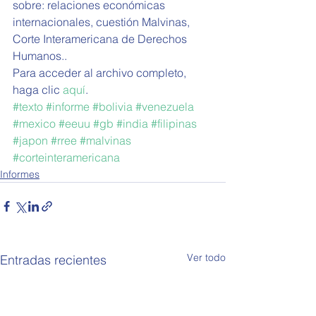
sobre: relaciones económicas 
internacionales, cuestión Malvinas, 
Corte Interamericana de Derechos 
Humanos..
Para acceder al archivo completo, 
haga clic 
aquí
. 
#texto
#informe
#bolivia
#venezuela
#mexico
#eeuu
#gb
#india
#filipinas
#japon
#rree
#malvinas
#corteinteramericana
Informes
Ver todo
Entradas recientes