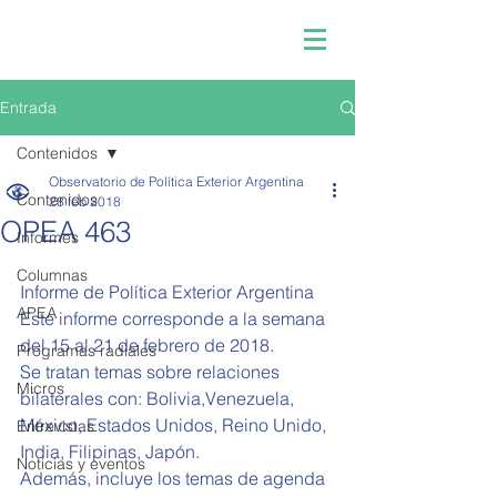
Entrada
Contenidos
Observatorio de Política Exterior Argentina
Contenidos
28 feb 2018
OPEA 463
Informes
Columnas
Informe de Política Exterior Argentina 
APEA
Este informe corresponde a la semana 
del 15 al 21 de febrero de 2018.
Programas radiales
Se tratan temas sobre relaciones 
Micros
bilaterales con: Bolivia,Venezuela, 
México, Estados Unidos, Reino Unido, 
Entrevistas
India, Filipinas, Japón.
Noticias y eventos
Además, incluye los temas de agenda 